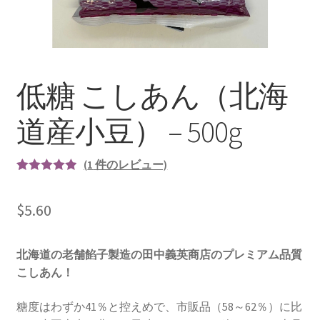
商品一覧
低糖 こしあん（北海
道産小豆） – 500g
(
1
件のレビュー)
1
件の利用者
評価に基づ
$
5.60
く5段階評
価のうち、
5.00
北海道の老舗餡子製造の田中義英商店のプレミアム品質
点
こしあん！
糖度はわずか41％と控えめで、市販品（58～62％）に比