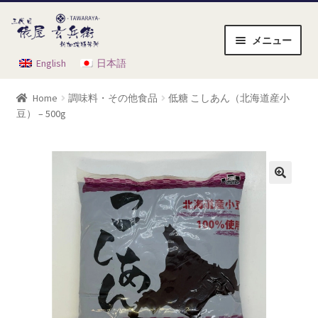
ナ
コ
ビ
ン
メニュー
ゲ
テ
English
日本語
ホーム
ー
ン
シ
ツ
Home
調味料・その他食品
低糖 こしあん（北海道産小
ョ
へ
お買い物かご
豆） – 500g
ン
ス
へ
キ
ご利用方法
ス
ッ
キ
プ
ショップ
ッ
プ
チェックアウト
マイアカウント
会員規約