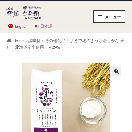
ナ
コ
ビ
ン
メニュー
ゲ
テ
English
日本語
ホーム
ー
ン
シ
ツ
Home
調味料・その他食品
まるで絹のような滑らかな 米
ョ
へ
お買い物かご
粉（北海道産米使用） – 250g
ン
ス
へ
キ
ご利用方法
ス
ッ
キ
プ
ショップ
ッ
プ
チェックアウト
マイアカウント
会員規約