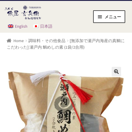
ナ
コ
ビ
ン
メニュー
ゲ
テ
English
日本語
ホーム
ー
ン
シ
ツ
Home
調味料・その他食品
[無添加で瀬戸内海産の真鯛に
ョ
へ
お買い物かご
こだわった] 瀬戸内 鯛めしの素 (1袋/2合用)
ン
ス
へ
キ
ご利用方法
ス
ッ
キ
プ
ショップ
ッ
プ
チェックアウト
マイアカウント
会員規約