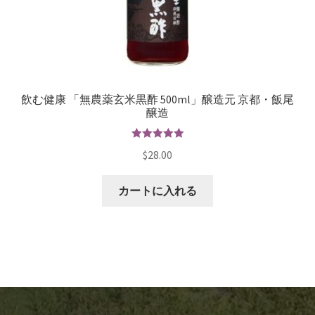
飲む健康 「無農薬玄米黒酢 500ml」醸造元 京都・飯尾
醸造
5段階で
$
28.00
5.00
の評価
カートに入れる