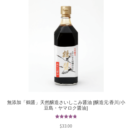
無添加「鶴醤」天然醸造さいしこみ醤油 [醸造元:香川/小
豆島・ヤマロク醤油]
5段階で
$
33.00
4.88
の評価