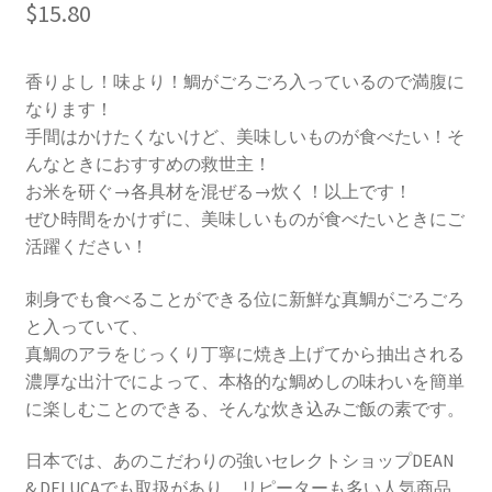
$
15.80
香りよし！味より！鯛がごろごろ入っているので満腹に
なります！
手間はかけたくないけど、美味しいものが食べたい！そ
んなときにおすすめの救世主！
お米を研ぐ→各具材を混ぜる→炊く！以上です！
ぜひ時間をかけずに、美味しいものが食べたいときにご
活躍ください！
刺身でも食べることができる位に新鮮な真鯛がごろごろ
と入っていて、
真鯛のアラをじっくり丁寧に焼き上げてから抽出される
濃厚な出汁でによって、本格的な鯛めしの味わいを簡単
に楽しむことのできる、そんな炊き込みご飯の素です。
日本では、あのこだわりの強いセレクトショップDEAN
& DELUCAでも取扱があり、リピーターも多い人気商品