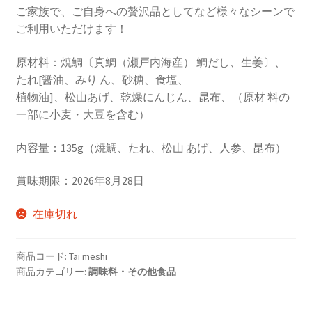
ご家族で、ご自身への贅沢品としてなど様々なシーンで
ご利用いただけます！
原材料：焼鯛〔真鯛（瀬戸内海産） 鯛だし、生姜〕、
たれ[醤油、みり ん、砂糖、食塩、
植物油]、松山あげ、乾燥にんじん、昆布、（原材 料の
一部に小麦・大豆を含む）
内容量：135g（焼鯛、たれ、松山 あげ、人参、昆布）
賞味期限：2026年8月28日
在庫切れ
商品コード:
Tai meshi
商品カテゴリー:
調味料・その他食品