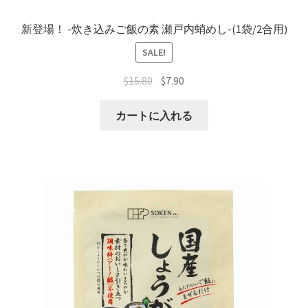
新登場！ -炊き込みご飯の素 瀬戸内蛸めし-(1袋/2合用)
SALE!
$
15.80
$
7.90
カートに入れる